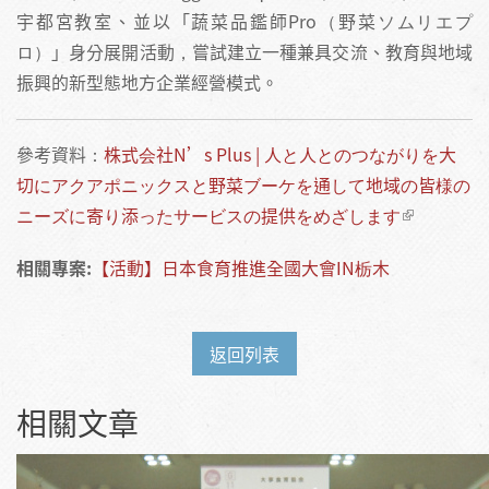
宇都宮教室、並以「蔬菜品鑑師Pro（野菜ソムリエプ
ロ）」身分展開活動，嘗試建立一種兼具交流、教育與地域
振興的新型態地方企業經營模式。
參考資料：
株式会社N’s Plus | 人と人とのつながりを大
切にアクアポニックスと野菜ブーケを通して地域の皆様の
ニーズに寄り添ったサービスの提供をめざします
相關專案:
【活動】日本食育推進全國大會IN栃木
返回列表
相關文章