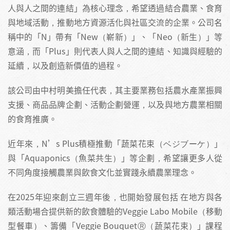
人與人之間的連結」為核心理念，希望透過結合農業、食育
與地域活動，推動地方資源活化與社區交流的企業。公司名
稱中的「N」帶有「New（嶄新）」、「Neo（新生）」等
意涵，而「Plus」則代表人與人之間的連結、知識與經驗的
延續，以及創造新價值的過程。
該公司由中村明美擔任代表，其主要業務包括農水產業振興
支援、商品品牌企劃、活動企劃營運，以及與地方農業相關
的食育推廣。
近年來，N’s Plus積極推動「蔬菜花束（ベジブーケ）」
與「Aquaponics（魚菜共生）」等企劃，希望讓更多人從
不同角度接觸農業與飲食文化並實踐永續農業理念。
在2025年迎來創立三週年後，也開始發展包括 在地方與各
類活動場合提供新的飲食體驗的Veggie Labo Mobile（移動
型餐車）、籌備「Veggie BouquetⓇ（蔬菜花束）」課程