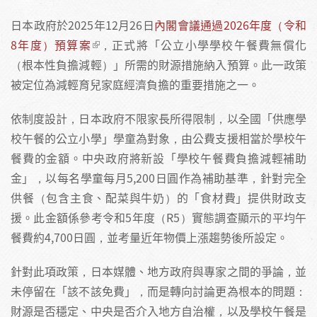
日本政府於2025年12月26日
內閣會議通過2026年度（令和
8年度）預算案
，正式將「公立小學學校午餐費無償化
（根本性負擔減輕）」所需的財源措施納入預算。此一政策
被定位為減輕育兒家庭經濟負擔的重要措施之一。
依制度設計，日本政府不限家長所得限制，以全國「供應學
校午餐的公立小學」學童為對象，由公費支援相當於學校午
餐費的金額。中央政府將新設「學校午餐費負擔減輕補助
金」，以每名學童每月5,200日圓作為補助基準，針對完全
供餐（包含主食、配菜與牛奶）的「食材費」提供財政支
援。此金額係參考令和5年度（R5）實態調查顯示的平均午
餐費約4,700日圓，並考量近年物價上漲趨勢後所設定。
針對此項政策，日本媒體、地方政府與專家之間的爭論，並
未停留在「該不該免費」，而是轉向討論更為根本的問題：
財源是否穩定、中央是否介入地方自治權，以及學校午餐是