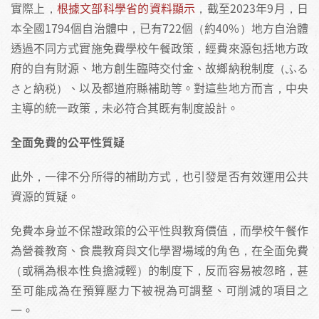
實際上，
根據文部科學省的資料顯示
，截至2023年9月，日
本全國1794個自治體中，已有722個（約40%）地方自治體
透過不同方式實施免費學校午餐政策，經費來源包括地方政
府的自有財源、地方創生臨時交付金、故鄉納稅制度（ふる
さと納税）、以及都道府縣補助等。對這些地方而言，中央
主導的統一政策，未必符合其既有制度設計。
全面免費的公平性質疑
此外，一律不分所得的補助方式，也引發是否有效運用公共
資源的質疑。
免費本身並不保證政策的公平性與教育價值，而學校午餐作
為營養教育、食農教育與文化學習場域的角色，在全面免費
（或稱為根本性負擔減輕）的制度下，反而容易被忽略，甚
至可能成為在預算壓力下被視為可調整、可削減的項目之
一。