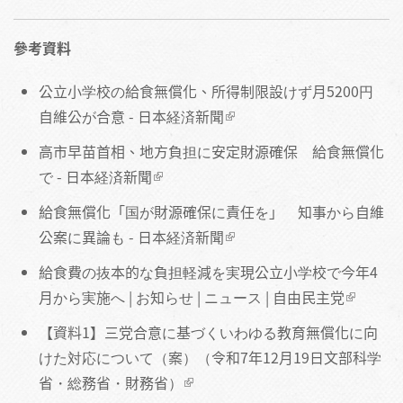
參考資料
公立小学校の給食無償化、所得制限設けず月5200円
自維公が合意 - 日本経済新聞
高市早苗首相、地方負担に安定財源確保 給食無償化
で - 日本経済新聞
給食無償化「国が財源確保に責任を」 知事から自維
公案に異論も - 日本経済新聞
給食費の抜本的な負担軽減を実現公立小学校で今年4
月から実施へ | お知らせ | ニュース | 自由民主党
【資料1】三党合意に基づくいわゆる教育無償化に向
けた対応について（案）（令和7年12月19日文部科学
省・総務省・財務省）