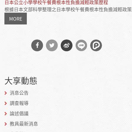
日本公立小學學校午餐費根本性負擔減輕政策歷程
根據日本文部科學整理之日本學校午餐費根本性負擔減輕政策歷程
MORE
分享
分享
分享
到
到
到微
大享動態
Facebook
Twitter
博
消息公告
調查報導
論述倡議
教具最新消息