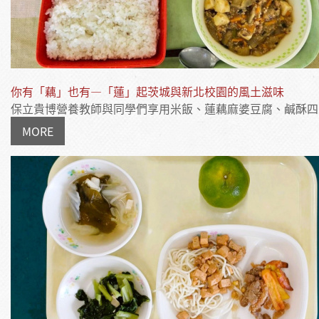
你有「藕」也有—「蓮」起茨城與新北校園的風土滋味
保立貴博營養教師與同學們享用米飯、蓮藕麻婆豆腐、鹹酥四寶、
MORE