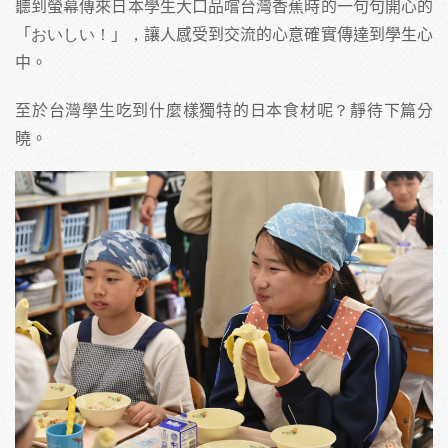
聽到螢幕傳來日本學生大口品嚐台灣香蕉時的一句句開心的
「おいしい！」，讓人感受到交流的心意確實傳達到學生心
中。
至於台灣學生吃到什麼樣獨特的日本食材呢？靜待下篇分
曉。