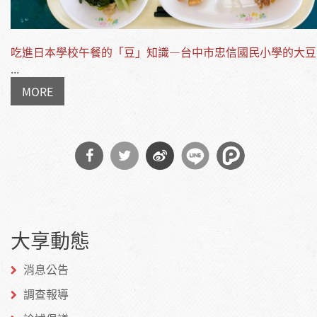
吃進日本學校午餐的「豆」知識—台中市忠信國民小學的大豆
...
MORE
分享
分享
分享
到
到
到微
大享動態
Facebook
Twitter
博
消息公告
調查報導