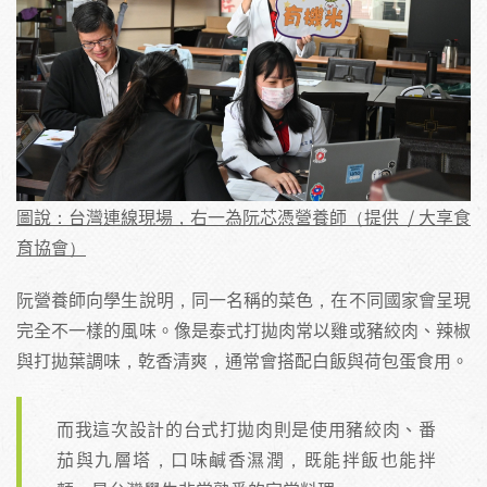
圖說：台灣連線現場，右一為阮芯憑營養師（提供 / 大享食
育協會）
阮營養師向學生說明，同一名稱的菜色，在不同國家會呈現
完全不一樣的風味。像是泰式打拋肉常以雞或豬絞肉、辣椒
與打拋葉調味，乾香清爽，通常會搭配白飯與荷包蛋食用。
而我這次設計的台式打拋肉則是使用豬絞肉、番
茄與九層塔，口味鹹香濕潤，既能拌飯也能拌