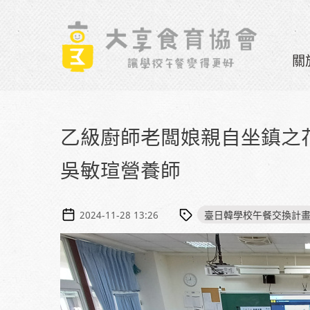
Skip to navigation
移至主內容
關
乙級廚師老闆娘親自坐鎮之花
吳敏瑄營養師
臺日韓學校午餐交換計
2024-11-28 13:26