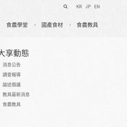
搜
KR
JP
EN
尋
表
食農學堂
國產食材
食農教具
單
大享動態
消息公告
調查報導
論述倡議
教具最新消息
食農教具