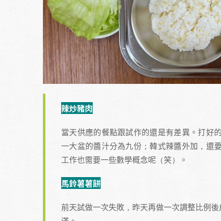
辣炒豬肉
當天供應的餐點跟試作的還是有差異。打好
一大盆的醬汁分為九份；韓式辣醬外加，還
工作也需要一些數學概念呢（笑）。
馬鈴薯薯餅
前天試做一次失敗，昨天再做一次調整比例後
滿。