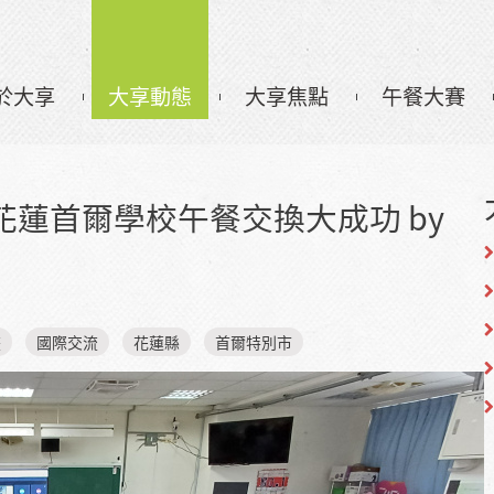
於大享
大享動態
大享焦點
午餐大賽
蓮首爾學校午餐交換大成功 by
畫
國際交流
花蓮縣
首爾特別市