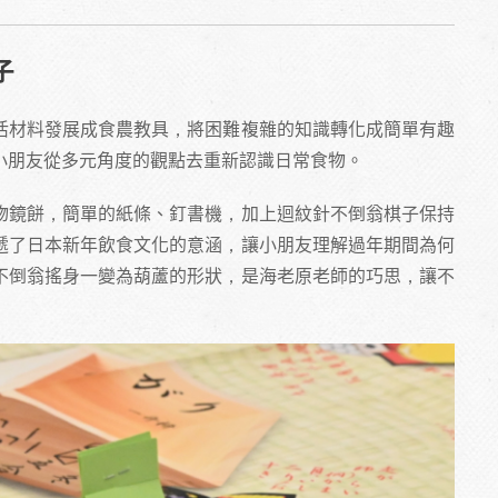
子
活材料發展成食農教具，將困難複雜的知識轉化成簡單有趣
小朋友從多元角度的觀點去重新認識日常食物。
物鏡餅，簡單的紙條、釘書機，加上迴紋針不倒翁棋子保持
遞了日本新年飲食文化的意涵，讓小朋友理解過年期間為何
不倒翁搖身一變為葫蘆的形狀，是海老原老師的巧思，讓不