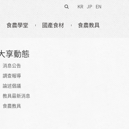
搜
KR
JP
EN
尋
表
食農學堂
國產食材
食農教具
單
大享動態
消息公告
調查報導
論述倡議
教具最新消息
食農教具