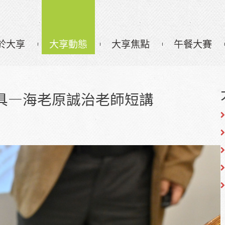
於大享
大享動態
大享焦點
午餐大賽
具—海老原誠治老師短講