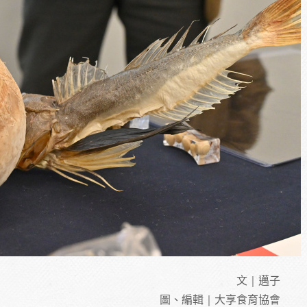
文｜邁子
圖、編輯｜大享食育協會