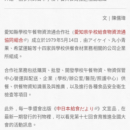
文｜陳儒瑋
愛知縣學校午餐物資流通合作社（
愛知県学校給食物資流通
協同組合
）成立於1979年5月14日，由アイケイ、丸小青
果、希望運輸等十四家與學校供餐食材業務相關的公司企業
所組成。
合作社業務包括購買、批發、開發學校午餐物資、物資保管
中心營運與配送、企業（學校/辦公室/醫院/照護中心）供
餐、供餐物資知識普及與推廣，以及進行各種食品安全衛生
檢查等項目。
此外，每一季還會出版《
中日本給食だより
》文宣品，在
最新一期發行的刊物裡，可以看見第十七回食育推進全國大
會的活動訊息。