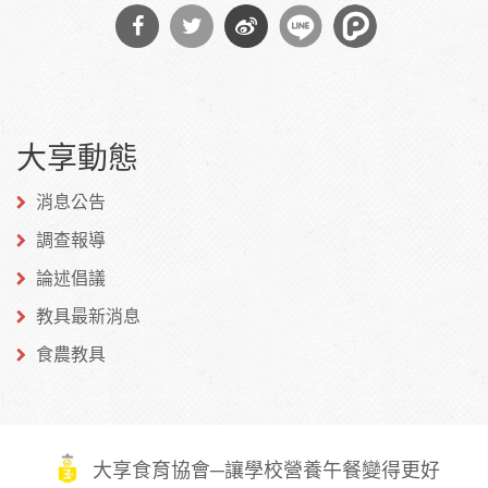
分享
分享
分享
到
到
到微
大享動態
Facebook
Twitter
博
消息公告
調查報導
論述倡議
教具最新消息
食農教具
大享食育協會─讓學校營養午餐變得更好