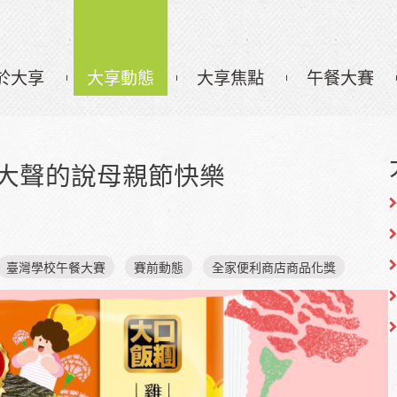
於大享
大享動態
大享焦點
午餐大賽
 大聲的說母親節快樂
臺灣學校午餐大賽
賽前動態
全家便利商店商品化獎