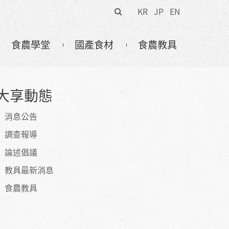
搜
KR
JP
EN
尋
表
食農學堂
國產食材
食農教具
單
大享動態
消息公告
調查報導
論述倡議
教具最新消息
食農教具