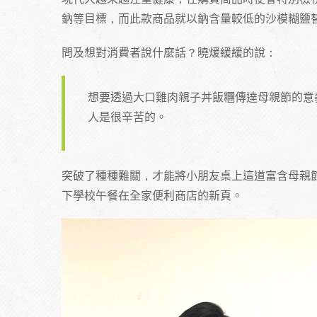
鈉等目標，而此款商品就以鈉含量較低的沙模糊鹽
問及想對消費者說什麼話？曉煖緩緩的說：
想要透過大口雞肉親子丼飯糰傳達母親節的意
人是很辛苦的。
突破了種種難關，才能將小朋友桌上這道富含母親
下學校午餐在全家便利商店的新頁。