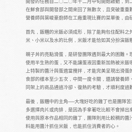
開發的任務自二〇二〇年十二月中旬開始啟動，到
在鮮食部與開發部之間來回了無數次，且突破重重
營養師與葉峻豪廚師在工廠重現比賽的菜單後，由
首先，飯糰的米飯必須成形，除了能夠包住配料之
米、小米以及水的比例，米飯才能恰如其分扮演飯
親子丼的亮點滑蛋，是研發團隊遇到最大的困難。
使用半生熟的蛋，又不能讓蛋液因重新加熱被米飯
上特製的醬汁與蛋適當攪拌，才能完美呈現出滑蛋
食部的樣本至少五次，中間一度卡關，還請營養師
同架上的商品通過冷卻、復熱的考驗，才順利度過
最後，飯糰中的主角──大塊好吃的雞丁也是團隊
多選擇肉片或肉排，是因為手拿著吃比較不會掉出
使用與原本作品相同的雞丁，團隊則用比較稠的醬
料能用醬汁抓住米飯，也能抓住消費者的心。