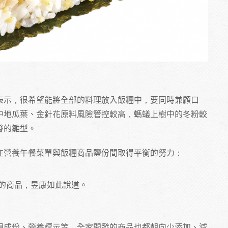
表示，很希望能將全部的料理放入飯糰中，要同時兼顧口
中地瓜葉、金針花原料風險管控較高，螞蟻上樹中的冬粉較
發的雛型。
在營養午餐菜單與飯糰商品鹽份間取得平衡的努力：
的商品，昱康如此說道。
視成份、營養標示等，全家開發的商品也都朝向少添加、減