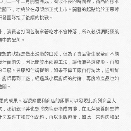
二〇二一年二月開發完成，看似不長的時間裡，商品的樣本
難關下，才終於在母親節正式上市。開發的起點始於王思萍
研發團隊接手後續的挑戰。
外，消費者打開包裝拿著吃才不會掉落，所以必須調配蓬萊
糰中的配角。
理想的狀態是做出滑順的口感，但為了食品衛生安全而不能
吸汁而消失，因此開發出兩道工法，讓蛋液熟透成形、再加
的口感。昱康和佳靖提到，如果不算工廠自行淘汰，送到鮮
、廚師再到工廠，經過與小葉廚師的討論，再度將產品也如
難關。
苦思的成果。若觀察便利商店的飯糰可以發現此系列商品大
來，起初親子丼也想將肉塊更換成肉排，在思萍營養師堅持
汁烹煮雞丁和其他配料，再以米飯包覆，如此一來雞肉和配