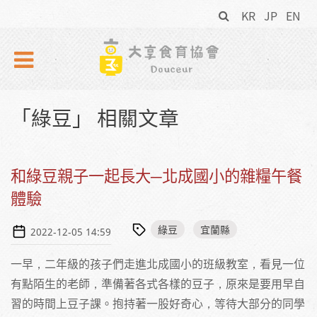
搜
Skip to navigation
移至主內容
KR
JP
EN
尋
表
單
「綠豆」 相關文章
和綠豆親子一起長大─北成國小的雜糧午餐
體驗
綠豆
宜蘭縣
2022-12-05 14:59
一早，二年級的孩子們走進北成國小的班級教室，看見一位
有點陌生的老師，準備著各式各樣的豆子，原來是要用早自
習的時間上豆子課。抱持著一股好奇心，等待大部分的同學