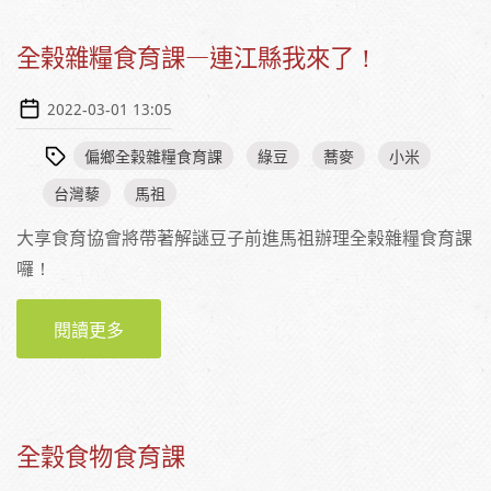
全榖雜糧食育課—連江縣我來了！
2022-03-01 13:05
偏鄉全榖雜糧食育課
綠豆
蕎麥
小米
台灣藜
馬祖
大享食育協會將帶著解謎豆子前進馬祖辦理全榖雜糧食育課
囉！
閱讀更多
關於全榖雜糧食育課—連江縣我來了！
全穀食物食育課