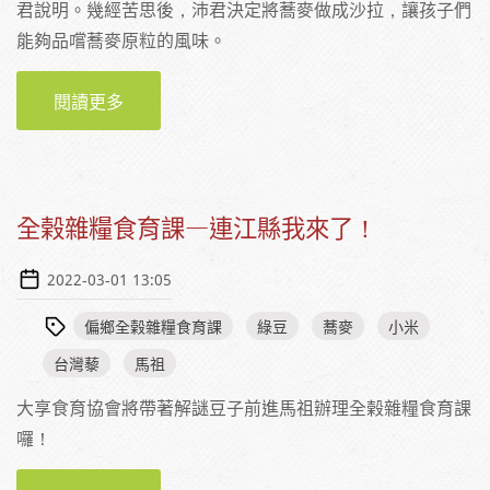
君說明。幾經苦思後，沛君決定將蕎麥做成沙拉，讓孩子們
能夠品嚐蕎麥原粒的風味。
閱讀更多
關於【吃一口國產食材】蕎麥入菜與食育教學
的第一手觀察
全榖雜糧食育課—連江縣我來了！
2022-03-01 13:05
偏鄉全榖雜糧食育課
綠豆
蕎麥
小米
台灣藜
馬祖
大享食育協會將帶著解謎豆子前進馬祖辦理全榖雜糧食育課
囉！