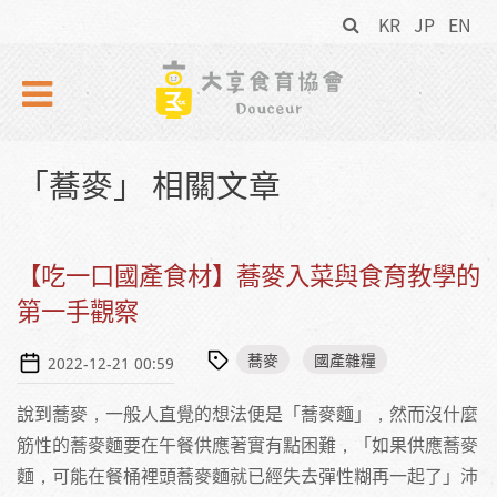
搜
Skip to navigation
移至主內容
KR
JP
EN
尋
表
單
「蕎麥」 相關文章
【吃一口國產食材】蕎麥入菜與食育教學的
第一手觀察
蕎麥
國產雜糧
2022-12-21 00:59
說到蕎麥，一般人直覺的想法便是「蕎麥麵」，然而沒什麼
筋性的蕎麥麵要在午餐供應著實有點困難，「如果供應蕎麥
麵，可能在餐桶裡頭蕎麥麵就已經失去彈性糊再一起了」沛