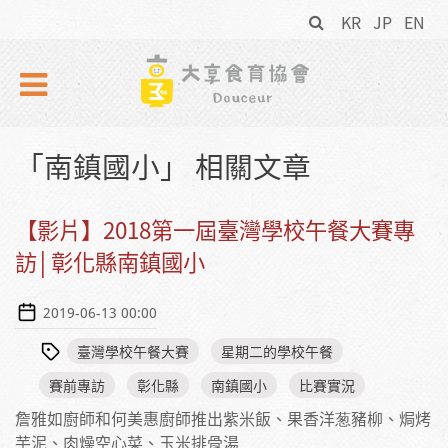
搜
Skip to navigation
移至主內容
KR
JP
EN
尋
表
單
「南鎮國小」 相關文章
【影片】2018第一屆臺灣學校午餐大賽專
訪│彰化縣南鎮國小
2019-06-13 00:00
臺灣學校午餐大賽
星期二的學校午餐
賽前專訪
彰化縣
南鎮國小
比賽實況
詹雅如廚師和何美惠廚師推出紫米飯、果香洋葱豬柳、焗烤
芋泥、肉燥空心菜、玉米排骨湯