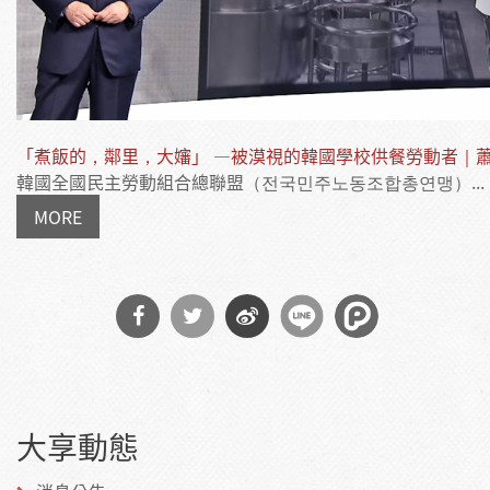
「煮飯的，鄰里，大嬸」 —被漠視的韓國學校供餐勞動者｜
韓國全國民主勞動組合總聯盟（전국민주노동조합총연맹）...
MORE
分享
分享
分享
到
到
到微
大享動態
Facebook
Twitter
博