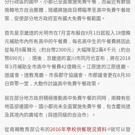
分行政區的國中、小都已全面實施免費午餐，而最近有數個
南韓地方自治團體，陸續將施政目標瞄準至高中免費午餐政
策，促使部分地方政府宣布擴大免費午餐範圍。
首先是京畿道的光明市在7月宣布擬自9月1日起投入18億韓
元補助市內所有高中的午餐費，每名高中生的午餐費將因此
從每月8萬韓元（約台幣2300元）大幅降至2萬4千元（約台
幣690元）；隨後，京畿道的富川市同月也宣布，將在2018
年3月補助全市高中午餐費42億韓元。江原道的江原道廳、
道議會、道教育廳、市長郡守協議會、市郡議會更在8月30
日齊聚一堂，大動作討論高中免費午餐政策。
就在部分地方政府積極推動高中免費午餐的同時，南韓有些
地區卻連國中、國小都尚未全面實施免費午餐，包含慶尚道
及其境內的廣域市（與道同級的自治市）。
從南韓教育部公布的
2016年學校供餐現況資料
就可以發