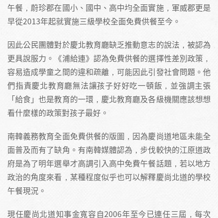
午餐，蔚珍郡在國小、國中、高中均全面實施，軍威郡更是
早從2013年起就實施三級學校全面免費供餐至今。
因此公民團體對於慶北教育廳缺乏推動意志的說法，被認為
更具說服力。《浦給連》認為免費供餐的選擇性差別政策，
容易造成學童之間的違和疏離，可能因此引發社會問題。他
們指責慶北教育廳無法讓孩子好好吃一頓飯，並強調主張
「給食」也是教育的一環，慶北教育廳及各級機關應該想想
看什麼樣的政策對孩子最好。
南韓義務教育全面免費供餐的版圖，因為慶尚道地區未能全
面普及而有了缺角。有南韓媒體認為，步伐較快的江原道政
府是為了明年選舉才高調引入高中免費午餐話題，若以地方
政治的角度來看，某種程度似乎也可以解釋慶尚北道的學校
午餐現況。
現任慶尚北道知事金寬容自2006年至今已連任三屆，每次