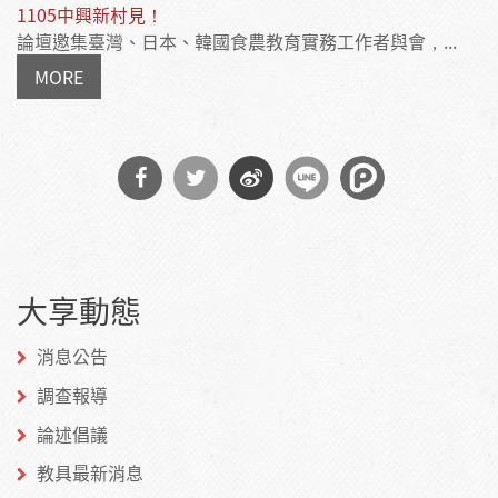
1105中興新村見！
論壇邀集臺灣、日本、韓國食農教育實務工作者與會，...
MORE
分享
分享
分享
到
到
到微
大享動態
Facebook
Twitter
博
消息公告
調查報導
論述倡議
教具最新消息