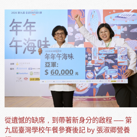
從遺憾的缺席，到帶著新身分的啟程 ── 第
九屆臺灣學校午餐參賽後記 by 張淑卿營養