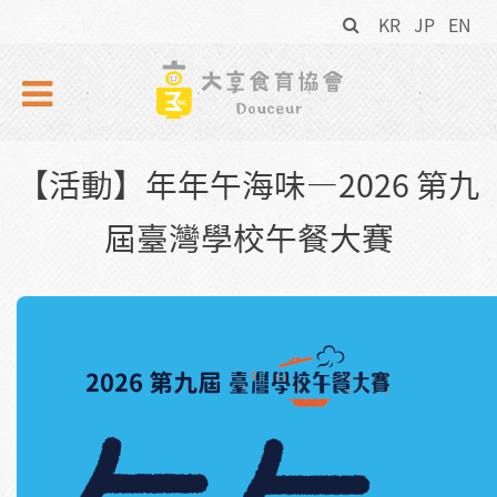
搜
Skip to navigation
移至主內容
KR
JP
EN
尋
表
單
【活動】年年午海味—2026 第九
屆臺灣學校午餐大賽