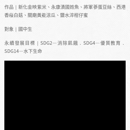
作品｜新化金映紫米、永康漬國姓魚、將軍蔘蛋豆絲、西港
香薐白菇、關廟黃鯗涼瓜、鹽水淬柑仔蜜
對象｜國中生
永續發展目標｜SDG2—消除飢餓．SDG4—優質教育．
SDG14—水下生命