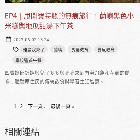
EP4｜甩開寶特瓶的無痕旅行！蘭嶼黑色小
米糕與地瓜甜湯下午茶
2023-06-02 13:24
離島我來了
蘭嶼
食農教育
食魚教育
學校營養午餐
四寶媽邱鈺婷與兒子多多與亮亮來到有著飛魚和芋頭的蘭
嶼，體驗原住民的傳統飲食與學習生活智慧。
1
2
下一頁 ›
最後一頁 »
頁面
相關連結