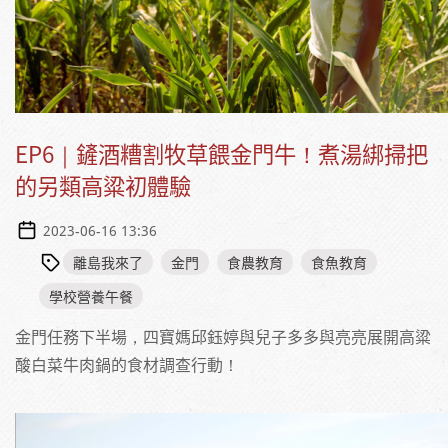
EP6｜鏟酒糟割牧草餵金門牛！煮湯綁掃把
的另類高粱初體驗
2023-06-16 13:36
離島我來了
金門
食農教育
食魚教育
學校營養午餐
金門任務下半場，四寶媽邱鈺婷與兒子多多與亮亮展開高粱
酸白菜牛肉鍋的食材調查行動！