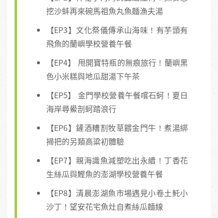
挖沙蚌再來碗馬祖魚丸魚麵漁夫湯
【EP3】文化祭儀傳承山海味！有芋頭有
飛魚的蘭嶼學校營養午餐
【EP4】 甩開寶特瓶的無痕旅行！蘭嶼黑
色小米糕與地瓜甜湯下午茶
【EP5】 金門學校營養午餐嚐石蚵！夏日
海岸尋鱟剖蚵踏浪行
【EP6】鏟酒糟割牧草餵金門牛！煮湯綁
掃把的另類高粱初體驗
【EP7】親海識魚減塑吃出永續！丁香花
生絲瓜與鰹魚的澎湖學校營養午餐
【EP8】清晨澎湖魚市場遇見小卷土魠小
沙丁！望安花宅魚灶自煮絲瓜麵線