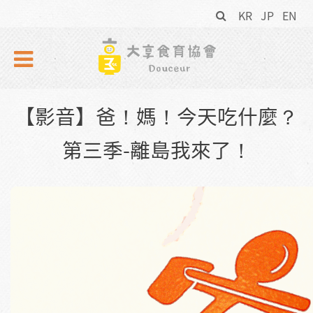
搜
Skip to navigation
移至主內容
KR
JP
EN
尋
表
單
【影音】爸！媽！今天吃什麼？
第三季-離島我來了！