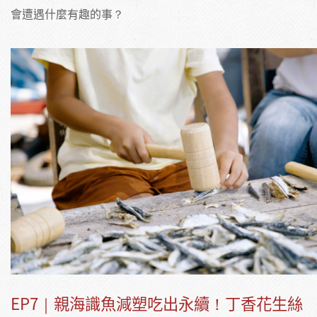
會遭遇什麼有趣的事？
EP7｜親海識魚減塑吃出永續！丁香花生絲