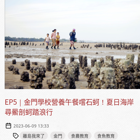
EP5｜金門學校營養午餐嚐石蚵！夏日海岸
尋鱟剖蚵踏浪行
2023-06-09 13:33
離島我來了
金門
食農教育
食魚教育