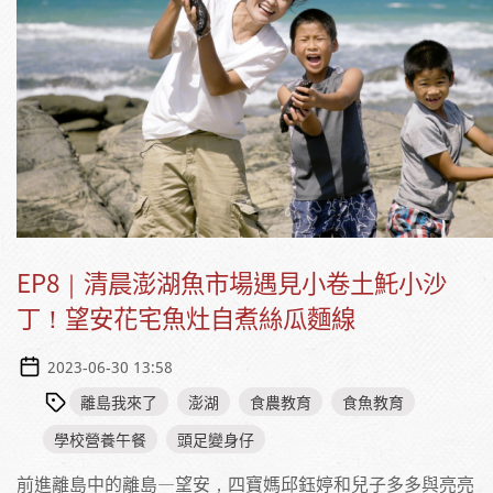
EP8｜清晨澎湖魚市場遇見小卷土魠小沙
丁！望安花宅魚灶自煮絲瓜麵線
2023-06-30 13:58
離島我來了
澎湖
食農教育
食魚教育
學校營養午餐
頭足變身仔
前進離島中的離島—望安，四寶媽邱鈺婷和兒子多多與亮亮