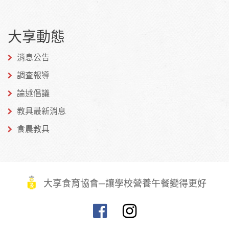
到
到
到微
大享動態
Facebook
Twitter
博
消息公告
調查報導
論述倡議
教具最新消息
食農教具
大享食育協會─讓學校營養午餐變得更好