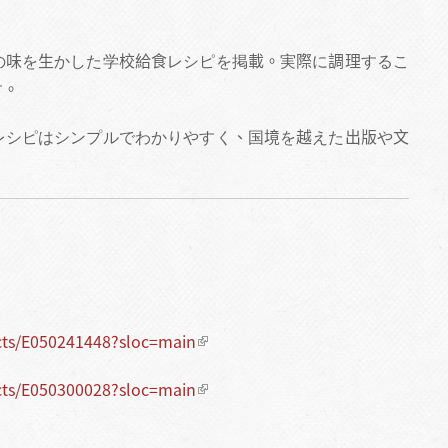
。
の味を生かした学校給食レシピを掲載。実際に調理するこ
す。
レシピはシンプルでわかりやすく、国境を越えた出版や文
cts/E050241448?sloc=main
cts/E050300028?sloc=main