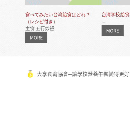
食べてみたい台湾給食はどれ？
台湾学校給食
（レシピ付き）
...
主食 五行炒飯
MORE
MORE
大享食育協會─讓學校營養午餐變得更好