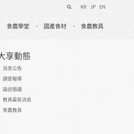
搜
KR
JP
EN
尋
表
食農學堂
國產食材
食農教具
單
大享動態
消息公告
調查報導
論述倡議
教具最新消息
食農教具