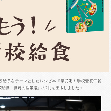
は学校給食をテーマとしたレシピ本『享受吧！學校營養午餐
校給食 食育の授業編』の2冊を出版しました。