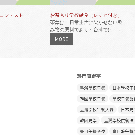
コンテスト
お茶入り学校給食（レシピ付き）
茶葉は、日常生活に欠かせない飲
み物の原料であり、台湾では、...
MORE
熱門關鍵字
臺灣學校午餐
日本學校午
韓國學校午餐
學校午餐食
臺灣學校午餐大賽
日本見
韓國見學
臺灣學校供餐法
臺日午餐交換
臺日韓午餐