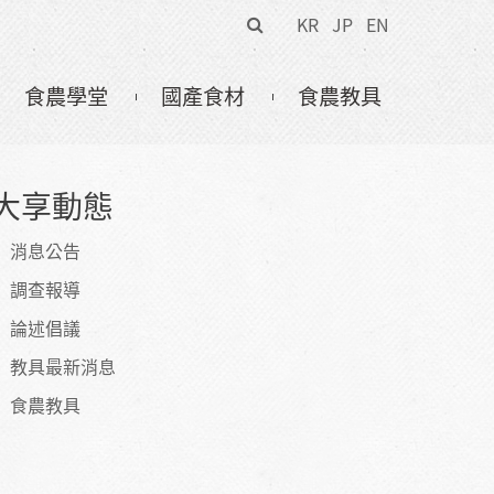
搜
KR
JP
EN
尋
表
食農學堂
國產食材
食農教具
單
大享動態
消息公告
調查報導
論述倡議
教具最新消息
食農教具