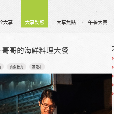
於大享
大享動態
大享焦點
午餐大賽
—哥哥的海鮮料理大餐
育
食魚教育
基隆市