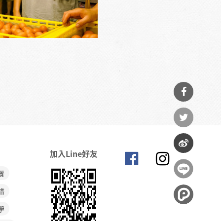
分享
到
分享
Facebook
加入Line好友
到
分享
餐
Twitter
到微
譜
博
學