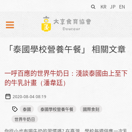
搜
Skip to navigation
移至主內容
KR
JP
EN
尋
表
單
「泰國學校營養午餐」 相關文章
一呼百應的世界牛奶日：淺談泰國由上至下
的牛乳計畫（潘韋廷）
2020-08-04 08:19
泰國
泰國學校營養午餐
國際食刻
世界牛奶日
你從小也有喝牛奶的習慣嗎? 在臺灣，學校每週供應一次乳