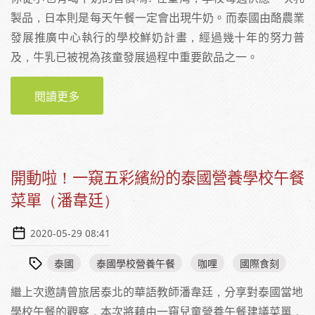
製品，日本則是每天午餐一定會出現牛奶。而泰國由酪農業
發展推廣中心執行的學校鮮奶計畫，經過幾十年的努力普
及，牛乳已被視為孩童發展過程中重要飲品之一。
閱讀更多
關於一呼百應的世界牛奶日：淺談泰國由上至
下的牛乳計畫（潘韋廷）
開動啦！一窺五彩繽紛的泰國營養學校午餐
菜單（潘韋廷）
2020-05-29 08:41
泰國
泰國學校營養午餐
咖哩
國際食刻
繼上次邀請曾旅居泰北的華語教師潘韋廷，分享對泰國當地
學校午餐的觀察，本次將藉由一窺兒童營養午餐建議菜單，