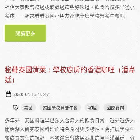
相信大家都曾嚐過或聽說過這些好味道。飲食習慣多半從小
養成，一起來看看泰國小朋友都吃什麼學校營養午餐吧！
閱讀更多
關於開動啦！一窺五彩繽紛的泰國營養學校午
餐菜單（潘韋廷）
秘藏泰國清萊：學校廚房的香濃咖哩（潘韋
廷）
2020-04-13 10:47
泰國
泰國學校營養午餐
咖哩
國際食刻
多年來，泰國料理早已深入台灣人的飲食日常，越來越多人
開始深入研究泰國料理的特色食材與多樣性。為拓展學校午
餐飲食文化的視野，本次邀集曾旅居泰北的寫手潘韋廷，分