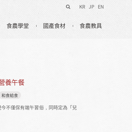
搜
KR
JP
EN
尋
表
食農學堂
國產食材
食農教具
單
營養午餐
和食給食
現今不僅保有端午習俗，同時定為「兒