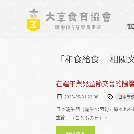
Skip to navigation
移至主內容
關
「和食給食」 相關
在端午與兒童節交會的陽
日本學
2025-05-31 22:08
日本端午節（端午の節句）原本也在
童節」（こどもの日）。