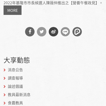
2022年基隆市市長候選人陳薇仲推出之【營養午餐政見】。
MORE
分享
分享
分享
到
到
到微
大享動態
Facebook
Twitter
博
消息公告
調查報導
論述倡議
教具最新消息
食農教具