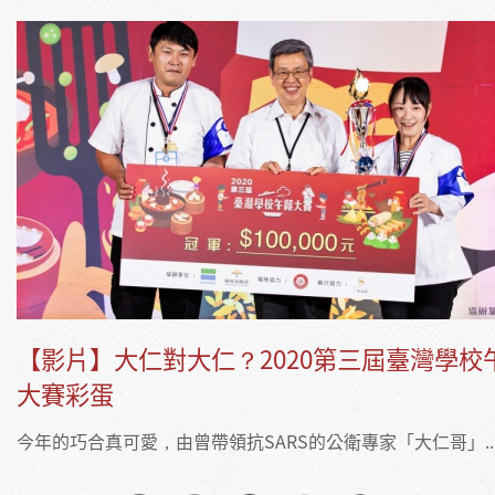
【影片】大仁對大仁？2020第三屆臺灣學校
大賽彩蛋
今年的巧合真可愛，由曾帶領抗SARS的公衛專家「大仁哥」..