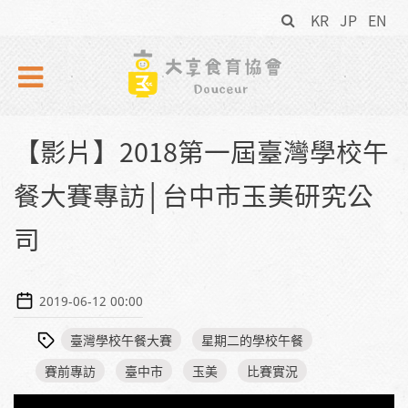
搜
Skip to navigation
移至主內容
KR
JP
EN
尋
表
單
【影片】2018第一屆臺灣學校午
餐大賽專訪│台中市玉美研究公
司
2019-06-12 00:00
臺灣學校午餐大賽
星期二的學校午餐
賽前專訪
臺中市
玉美
比賽實況