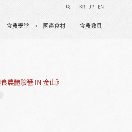
搜
KR
JP
EN
尋
表
食農學堂
國產食材
食農教具
單
食農體驗營 IN 金山》
山