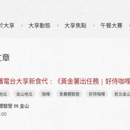
於大享
大享動態
大享焦點
午餐大賽
文章
育廣播電台大享新食代：《黃金薯出任務｜好侍咖哩
 地瓜
金山地瓜
咖哩
食農體驗營
好侍咖哩
新北金
驗營 IN 金山
:00