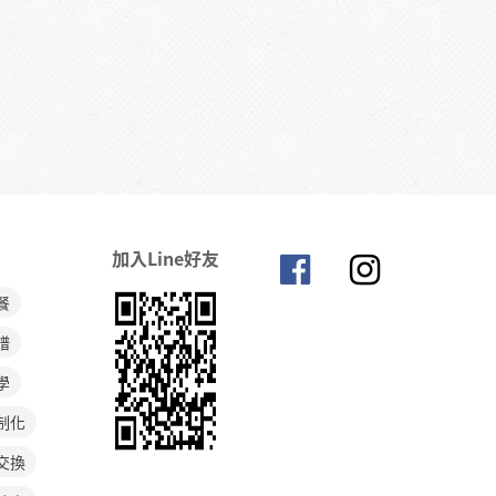
 IN 金山》
加入Line好友
餐
譜
學
制化
交換