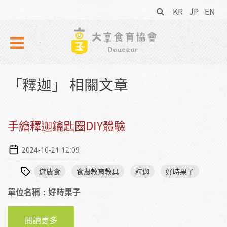
搜
Skip to navigation
移至主內容
KR
JP
EN
尋
表
單
「釋迦」 相關文章
手繪釋迦鑰匙圈DIY體驗
2024-10-21 12:09
遊農食
食農教育教具
釋迦
好時果子
單位名稱：好時果子
閱讀更多
關於手繪釋迦鑰匙圈DIY體驗