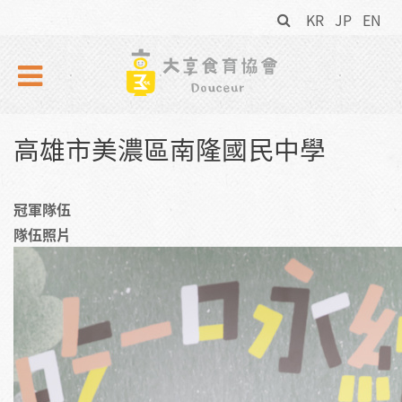
搜
Skip to navigation
移至主內容
KR
JP
EN
尋
表
單
高雄市美濃區南隆國民中學
冠軍隊伍
隊伍照片